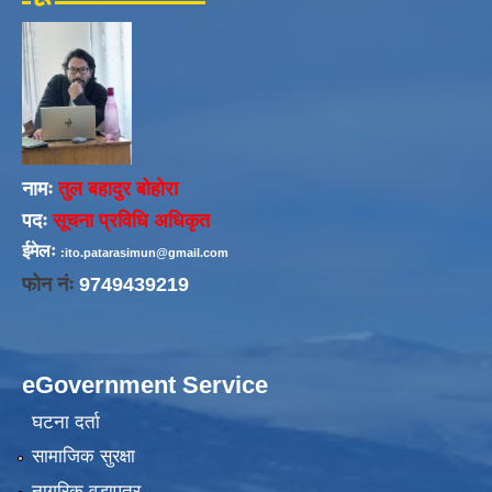
नामः
तुल बहादुर बोहोरा
पदः
सूचना प्रविधि अधिकृत
ईमेलः
:ito.patarasimun@gmail.com
फोन नंः
9749439219
eGovernment Service
घटना दर्ता
सामाजिक सुरक्षा
नागरिक वडापत्र