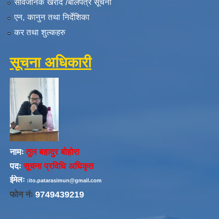
सार्वजनिक खरीद /बोलपत्र सूचना
एन, कानुन तथा निर्देशिका
कर तथा शुल्कहरु
सूचना अधिकारी
नामः
तुल बहादुर बोहोरा
पदः
सूचना प्रविधि अधिकृत
ईमेलः
:ito.patarasimun@gmail.com
फोन नंः
9749439219