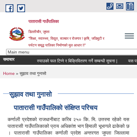
Skip to main content
पातारासी गाउँपालिका
डिल्लीचौर, जुम्ला
"शिक्षा¸ स्वास्थ्य¸ विद्युत¸ सञ्चार र रोजगार ! कृषि¸ जडिबुटी र
पर्यटन समृद्ध पालिका निर्माणको मुल आधार !!"
समाचार
स्याउको फल टिप्ने र बिक्रिवितरण गर्ने सम्बन्धी सुचना |
यस पाता
You are here
Home
» सुझाव तथा गुनासो
सुझाव तथा गुनासो
पातारासी गाउँपालिको संक्षिप्त परिचय
कर्णाली प्रदेशको राजधानीबाट करिब २५० कि. मि. उत्तरमा रहेको यस
पातारासी गाउँपालिकाको प्राय अधिकांश भाग हिमाली भूभागले ढाकेको छ
। पातारासी गाउँपालिका कर्णाली प्रदेश अन्तरगत जुम्ला जिल्लामा