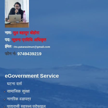
नामः
तुल बहादुर बोहोरा
पदः
सूचना प्रविधि अधिकृत
ईमेलः
:ito.patarasimun@gmail.com
फोन नंः
9749439219
eGovernment Service
घटना दर्ता
सामाजिक सुरक्षा
नागरिक वडापत्र
पातारासी स्वास्थ्य प्रोफाइल