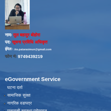
नामः
तुल बहादुर बोहोरा
पदः
सूचना प्रविधि अधिकृत
ईमेलः
:ito.patarasimun@gmail.com
फोन नंः
9749439219
eGovernment Service
घटना दर्ता
सामाजिक सुरक्षा
नागरिक वडापत्र
पातारासी स्वास्थ्य प्रोफाइल