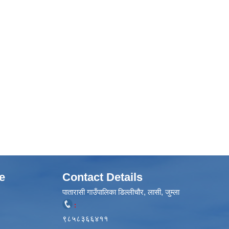
e
Contact Details
पातारासी गाउँपालिका डिल्लीचौर, लासी, जुम्ला
:
९८५८३६६४११