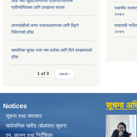
लोक सेवा खुला/आन्तरिक प्रतियोगितात्मक
प्रतियोगिताका लागि दरखास्त फाराम
स्थानीय राजपत्र
२०७५
लाभग्राहीको लगत स्थानाधतरणका लागि दिइने
पातारासी गाउँ
२०७५
निवेदनको ढाँचा
सामाजिक सुरक्षा भत्ता नाम दर्ताका लागि दिने दरखास्तको
ढाँचा
1 of 3
next ›
सूचना अध
Notices
सूचना तथा समाचार
सार्वजनिक खरीद /बोलपत्र सूचना
एन, कानुन तथा निर्देशिका