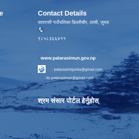
e
Contact Details
पातारासी गाउँपालिका डिल्लीचौर, लासी, जुम्ला
:
९८५८३६६४११
:
www.patarasimun.gov.np
:
patarasirmjumla@gmail.com
:
ito.patarasimun@gmail.com
श्रम संसार पोर्टल हेर्नुहोस्