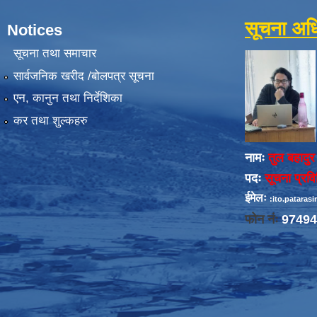
सूचना अध
Notices
सूचना तथा समाचार
सार्वजनिक खरीद /बोलपत्र सूचना
एन, कानुन तथा निर्देशिका
कर तथा शुल्कहरु
नामः
तुल बहादुर
पदः
सूचना प्रव
ईमेलः
:ito.patara
फोन नंः
97494