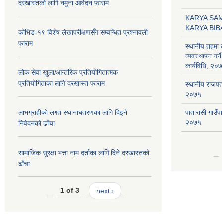
दरखास्तको लागि नमुना आवेदन फाराम
KARYA SA
KARYA BI
कोभिड-१९ विशेष लेखापरीक्षणसँग सम्वन्धित प्रश्नावली
फाराम
स्थानीय तहमा
व्यवस्थापन गर्ने
कार्यविधि, २०
लोक सेवा खुला/आन्तरिक प्रतियोगितात्मक
प्रतियोगिताका लागि दरखास्त फाराम
स्थानीय राजपत्र
२०७५
लाभग्राहीको लगत स्थानाधतरणका लागि दिइने
पातारासी गाउँ
२०७५
निवेदनको ढाँचा
सामाजिक सुरक्षा भत्ता नाम दर्ताका लागि दिने दरखास्तको
ढाँचा
1 of 3
next ›