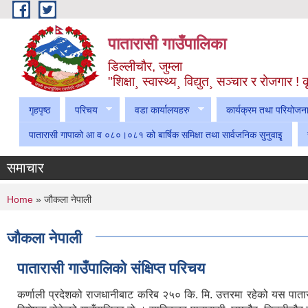
Skip to main content
पातारासी गाउँपालिका
डिल्लीचौर, जुम्ला
"शिक्षा¸ स्वास्थ्य¸ विद्युत¸ सञ्चार र रोजगार 
गृहपृष्ठ
परिचय
वडा कार्यालयहरु
कार्यक्रम तथा परियोजन
पातारासी गापाको आ व ०८०।०८१ को बार्षिक समिक्षा तथा सार्वजनिक सुनुवाइृ
समाचार
You are here
Home
» जौकला नेपाली
जौकला नेपाली
पातारासी गाउँपालिको संक्षिप्त परिचय
कर्णाली प्रदेशको राजधानीबाट करिब २५० कि. मि. उत्तरमा रहेको यस पातार