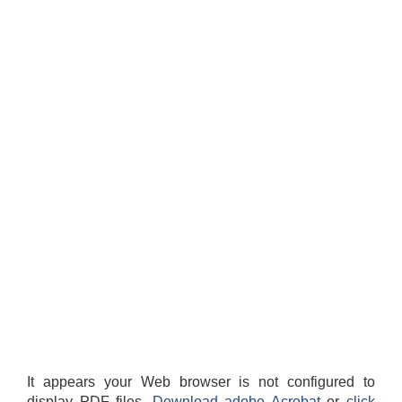
It appears your Web browser is not configured to
display PDF files.
Download adobe Acrobat
or
click