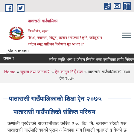
Skip to main content
पातारासी गाउँपालिका
डिल्लीचौर, जुम्ला
"शिक्षा¸ स्वास्थ्य¸ विद्युत¸ सञ्चार र रोजगार ! कृषि¸ जडिबुटी र
पर्यटन समृद्ध पालिका निर्माणको मुल आधार !!"
समाचार
सहिद स्मृति भत्ता र जीवन निर्वाह भत्ता प्राप्तिका लागि निवेदन पेश
You are here
Home
»
सूचना तथा जानकारी
»
ऐन कानुन निर्देशिका
» पातारासी गाउँपालिकाको शिक्षा
ऐन २०७५
पातारासी गाउँपालिकाको शिक्षा ऐन २०७५
पातारासी गाउँपालिको संक्षिप्त परिचय
कर्णाली प्रदेशको राजधानीबाट करिब २५० कि. मि. उत्तरमा रहेको यस
पातारासी गाउँपालिकाको प्राय अधिकांश भाग हिमाली भूभागले ढाकेको छ