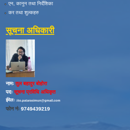
एन, कानुन तथा निर्देशिका
कर तथा शुल्कहरु
सूचना अधिकारी
नामः
तुल बहादुर बोहोरा
पदः
सूचना प्रविधि अधिकृत
ईमेलः
:ito.patarasimun@gmail.com
फोन नंः
9749439219